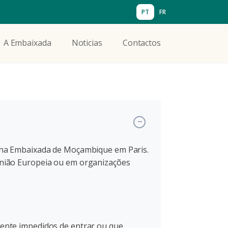
PT
FR
A Embaixada
Noticias
Contactos
 na Embaixada de Moçambique em Paris.
União Europeia ou em organizações
ente impedidos de entrar ou que