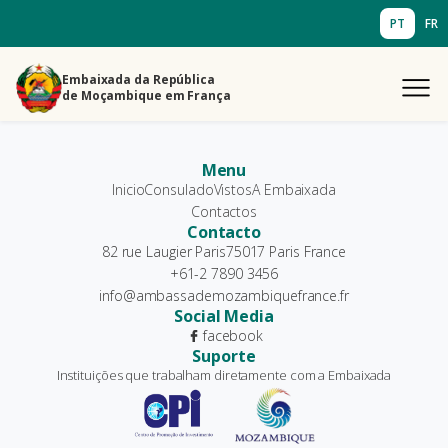
PT
FR
Embaixada da República
de Moçambique em França
Menu
Inicio
Consulado
Vistos
A Embaixada
Contactos
Contacto
82 rue Laugier Paris75017 Paris France
+61-2 7890 3456
info@ambassademozambiquefrance.fr
Social Media
facebook
Suporte
Instituições que trabalham diretamente com a Embaixada